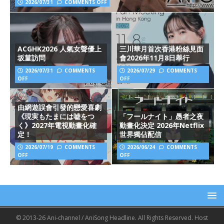
2026/07/31
COMMENTS OFF
ACGHK2026 人氣女聲優上
三川華月首次香港粉絲見面
坂菫訪問
會2026年11月8日舉行
2026/07/31
COMMENTS
2026/07/29
COMMENTS
OFF
OFF
由網遊誤會引發的戀愛喜劇
《現実もたまには嘘をつ
「フールナイト」愚者之夜
く》2027年電視動畫化確
動畫化決定 2026年Netflix
定！
世界獨佔配信
2026/07/19
COMMENTS
2026/06/24
COMMENTS
OFF
OFF
© 2013-26 Ani-channel / AniSong Headline. All Rights Reserved. Host