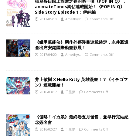
描寫各自踏上旅途之春的另一個《POP IN Q》，
animateTimes獨佔連載開始！《POP IN Q》
Side Story Episode 1：伊純編
2017/05/10
Amethyst
Comments Off
《鐵甲萬能俠》兩作外傳漫畫連載確定，永井豪還
會出席安錫國際動畫影展！
2017/04/20
Amethyst
Comments Off
井上敏樹 X Hello Kitty 英雄漫畫！？《イチゴマ
ン》連載開始！
2016/03/17
千里夢
Comments Off
《侵略！イカ娘》最終卷五月發售，並舉行完結紀
念簽名會
2016/02/27
千里夢
Comments Off