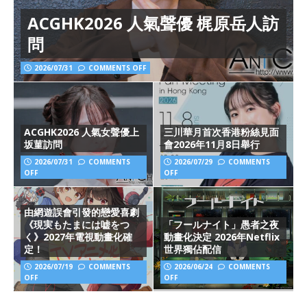
ACGHK2026 人氣聲優 梶原岳人訪
問
2026/07/31
COMMENTS OFF
ACGHK2026 人氣女聲優上
三川華月首次香港粉絲見面
坂菫訪問
會2026年11月8日舉行
2026/07/31
COMMENTS
2026/07/29
COMMENTS
OFF
OFF
由網遊誤會引發的戀愛喜劇
《現実もたまには嘘をつ
「フールナイト」愚者之夜
く》2027年電視動畫化確
動畫化決定 2026年Netflix
定！
世界獨佔配信
2026/07/19
COMMENTS
2026/06/24
COMMENTS
OFF
OFF