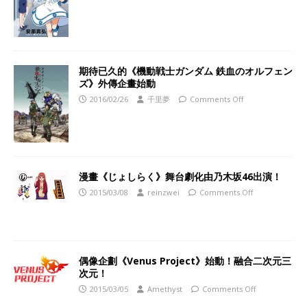
期待已久的《機動戦士ガンダム 鉄血のオルフェン
ズ》外傳企畫始動
2016/02/26
千里夢
Comments Off
漫畫《じょしらく》舞台劇化由乃木坂46出演！
2015/03/08
reinzwei
Comments Off
偶像企劃《Venus Project》始動！融合二次元三
次元！
2015/03/05
Amethyst
Comments Off