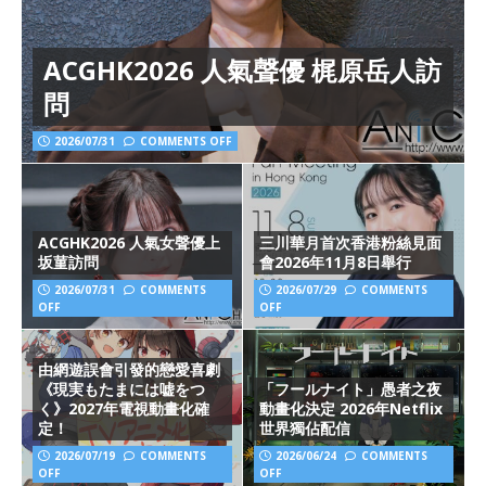
ACGHK2026 人氣聲優 梶原岳人訪
問
2026/07/31
COMMENTS OFF
ACGHK2026 人氣女聲優上
三川華月首次香港粉絲見面
坂菫訪問
會2026年11月8日舉行
2026/07/31
COMMENTS
2026/07/29
COMMENTS
OFF
OFF
由網遊誤會引發的戀愛喜劇
《現実もたまには嘘をつ
「フールナイト」愚者之夜
く》2027年電視動畫化確
動畫化決定 2026年Netflix
定！
世界獨佔配信
2026/07/19
COMMENTS
2026/06/24
COMMENTS
OFF
OFF