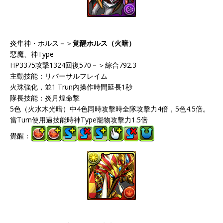
炎隼神・ホルス－＞
覚醒ホルス（火暗）
惡魔、神Type
HP3375攻撃1324回復570－＞綜合792.3
主動技能：リバーサルフレイム
火珠強化，並1 Trun內操作時間延長1秒
隊長技能：炎月煌命撃
5色（火水木光暗）中4色同時攻擊時全隊攻擊力4倍，5色4.5倍。
當Turn使用過技能時神Type寵物攻擊力1.5倍
覺醒：