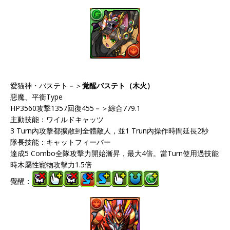
愛猫神・バステト－＞
覚醒バステト（木火）
惡魔、平衡Type
HP3560攻撃1357回復455－＞綜合779.1
主動技能：ワイルドキャッツ
3 Turn內攻擊都擴散到全體敵人，並1 Trun內操作時間延長2秒
隊長技能：キャットフィーバー
達成5 Combo全隊攻擊力開始漸昇，最大4倍。當Turn使用過技能
時木屬性寵物攻擊力1.5倍
覺醒：