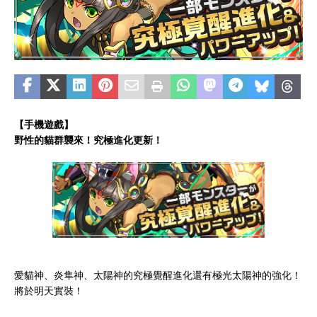
【手機遊戲】
野性的貓群襲來！究極進化更新！
愛貓神、炎隼神、太陽神的究極覺醒進化還有極光太陽神的強化！
將於明天實裝！