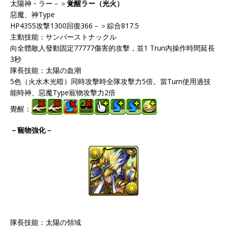
太陽神・ラー－＞
覚醒ラー（光火）
惡魔、神Type
HP4355攻撃1300回復366－＞綜合817.5
主動技能：サンバーストナックル
向全體敵人發動固定77777傷害的攻擊，並1 Trun內操作時間延長
3秒
隊長技能：太陽の血潮
5色（火水木光暗）同時攻擊時全隊攻擊力5倍。當Turn使用過技
能時神、惡魔Type寵物攻擊力2倍
覺醒：
－寵物強化－
隊長技能：太陽の領域