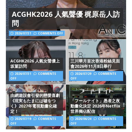
ACGHK2026 人氣聲優 梶原岳人訪
問
2026/07/31
COMMENTS OFF
ACGHK2026 人氣女聲優上
三川華月首次香港粉絲見面
坂菫訪問
會2026年11月8日舉行
2026/07/31
COMMENTS
2026/07/29
COMMENTS
OFF
OFF
由網遊誤會引發的戀愛喜劇
《現実もたまには嘘をつ
「フールナイト」愚者之夜
く》2027年電視動畫化確
動畫化決定 2026年Netflix
定！
世界獨佔配信
2026/07/19
COMMENTS
2026/06/24
COMMENTS
OFF
OFF