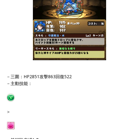
－三圍：HP2851攻擊863回復522
－主動技能：
＞