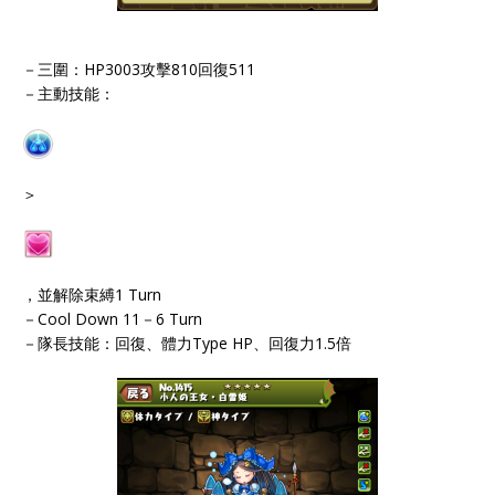
－三圍：HP3003攻擊810回復511
－主動技能：
＞
，並解除束縛1 Turn
－Cool Down 11－6 Turn
－隊長技能：回復、體力Type HP、回復力1.5倍