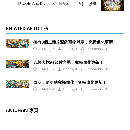
《Puzzle And Dragons》筆記本［１６］：沙織
RELATED ARTICLES
擁有3個二體攻擊的寵物登場，究極進化更新！
2014/11/15
Amethyst
Comments Off
八歧大蛇VS須佐之男，究極進化更新！
2014/09/04
Amethyst
Comments Off
コシュまる的究極進化！究極進化更新！
2014/07/24
Amethyst
Comments Off
ANICHAN 專頁