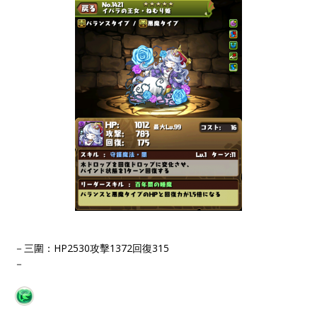
－三圍：HP2530攻擊1372回復315
－