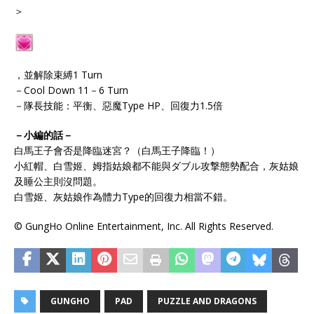
＞
，並解除束縛1 Turn
－Cool Down 11－6 Turn
－隊長技能：平衡、惡魔Type HP、回復力1.5倍
－小編的話－
白馬王子會否是降臨迷宮？（白馬王子降臨！）
小紅帽、白雪姬、姆指姑娘都不能與ダブル攻撃態勢配合，灰姑娘
及睡公主則沒問題。
白雪姬、灰姑娘作為體力Type的回復力相當不錯。
© GungHo Online Entertainment, Inc. All Rights Reserved.
GUNGHO
PAD
PUZZLE AND DRAGONS