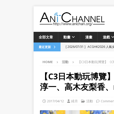
全部文章
動畫
漫畫
遊戲
[ 2026/07/31 ]
ACGHK2026 
最近更新
[ 2026/07/29 ]
三川華月首次香港粉
HOME
活動
【C3日本動玩博覽】《Cha
[ 2026/07/19 ]
由網遊誤會引發的戀
畫
【C3日本動玩博覽】《C
[ 2026/06/24 ]
「フールナイト」愚者
淳一、高木友梨香、n
[ 2026/04/13 ]
菅沼千紗 FanMeeti
[ 2026/03/03 ]
河森正治原創動畫
2017/04/12
緋月
活動
Comment
[ 2025/12/28 ]
《瑠璃龍龍》動畫