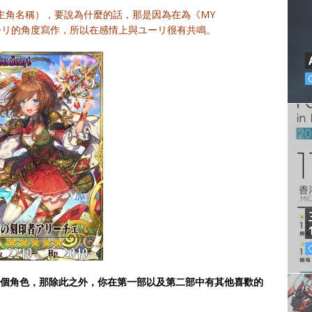
畫主角名稱），要說為什麼的話，那是因為在為《MY
入ユーリ的角度寫作，所以在感情上與ユーリ很有共鳴。
這個角色，那除此之外，你在第一部以及第二部中有其他喜歡的