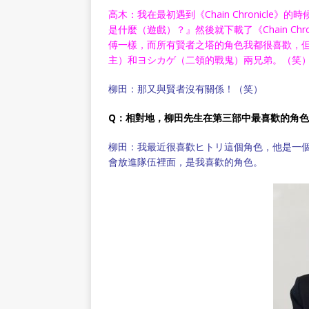
高木：我在最初遇到《Chain Chronicl
是什麼（遊戲）？』然後就下載了《Chain Ch
傅一樣，而所有賢者之塔的角色我都很喜歡，
主）和ヨシカゲ（二領的戰鬼）兩兄弟。（笑
柳田：那又與賢者沒有關係！（笑）
Q：相對地，柳田先生在第三部中最喜歡的角
柳田：我最近很喜歡ヒトリ這個角色，他是一
會放進隊伍裡面，是我喜歡的角色。