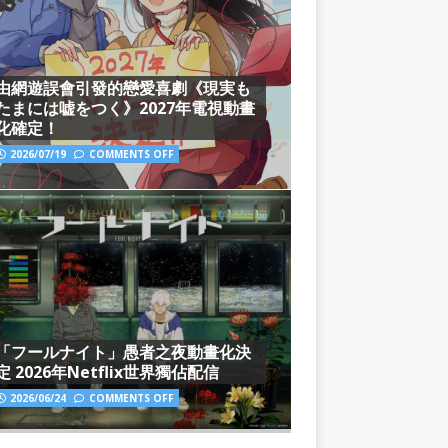
由網遊誤會引發的戀愛喜劇《現実も
たまには嘘をつく》2027年電視動畫
化確定！
2026/07/19
COMMENTS OFF
「フールナイト」愚者之夜動畫化決
定 2026年Netflix世界獨佔配信
2026/06/24
COMMENTS OFF