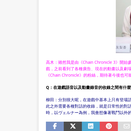
高木：雖然我是由《Chain Chronicle 3》開
戲，之前看到了各種廣告、現在的動畫以及劇
《Chain Chronicle》的粉絲，期待著
Q：在遊戲語音以及動畫錄音的收錄之間有什
柳田：分別很大呢，在遊戲中基本上只有登場
此之外需要各種對話的收錄，就是日常性的對
時，以ヴェルナー為例，我會想像著戰鬥以外