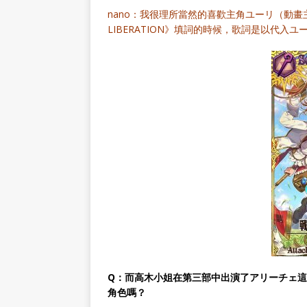
nano：我很理所當然的喜歡主角ユーリ（動
LIBERATION》填詞的時候，歌詞是以代
Q：而高木小姐在第三部中出演了アリーチェ
角色嗎？