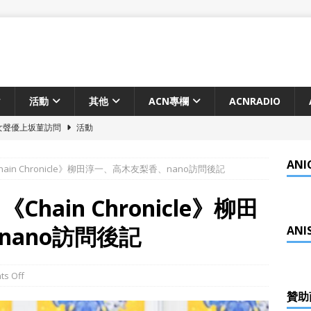
活動
其他
ACN專欄
ACNRADIO
人氣女聲優上坂菫訪問
活動
絲見面會2026年11月8日舉行
活動
ANI
in Chronicle》柳田淳一、高木友梨香、nano訪問後記
愛喜劇《現実もたまには嘘をつく》2027年電視動畫化確定！
動
hain Chronicle》柳田
之夜動畫化決定 2026年Netflix世界獨佔配信
動畫
ano訪問後記
ANI
ng in HongKong 5月10日舉辦
活動
電影《謎攻少女》 香港上映
動畫
s Off
化決定！由京都動畫製作
動畫
贊助