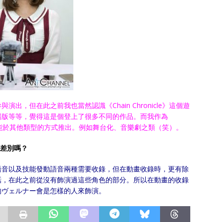
始參與演出，但在此之前我也當然認識《Chain Chronicle》這個遊
場版等等，覺得這是個登上了很多不同的作品。而我作為
今後也可能於其他類型的方式推出。例如舞台化、音樂劇之類（笑）。
麼差別嗎？
語音以及技能發動語音兩種需要收錄，但在動畫收錄時，更有除
話，在此之前從沒有飾演過這些角色的部分。所以在動畫的收錄
的ヴェルナー會是怎樣的人來飾演。