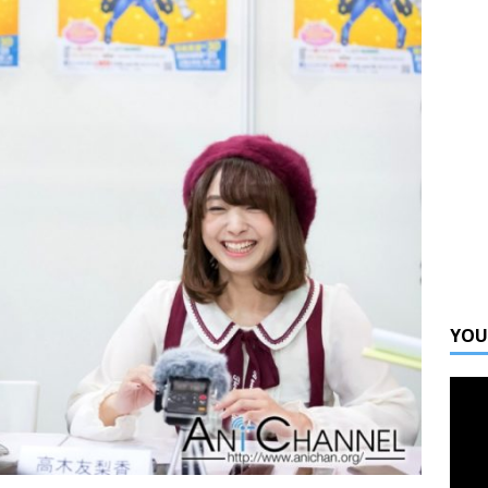
ta 凝夢祭 宮本彩希訪問
活動
ge 05 嘉賓訪問 JUNGO 大談DJ和舞台演出
活動
氣聲優 梶原岳人訪問
活動
YOU