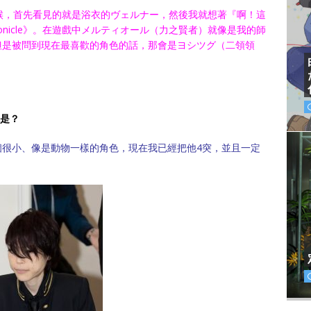
e》的時候，首先看見的就是浴衣的ヴェルナー，然後我就想著『啊！這
ronicle》。在遊戲中メルティオール（力之賢者）就像是我的師
但是被問到現在最喜歡的角色的話，那會是ヨシツグ（二領領
）
色是？
個很小、像是動物一樣的角色，現在我已經把他4突，並且一定