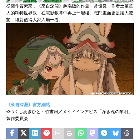
從製作質素來，《來自深淵》劇場版的作畫非常優良，作者土筆章
人的獨特世界觀，在電影銀幕中再上一層樓。戰鬥畫面更是讓人驚
艷，絕對值得大家入場一看。
《來自深淵》官方網站
©つくしあきひと・竹書房／メイドインアビス「深き魂の黎明」
製作委員会