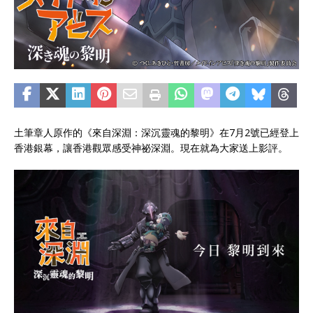
土筆章人原作的《來自深淵：深沉靈魂的黎明》在7月2號已經登上
香港銀幕，讓香港觀眾感受神祕深淵。現在就為大家送上影評。