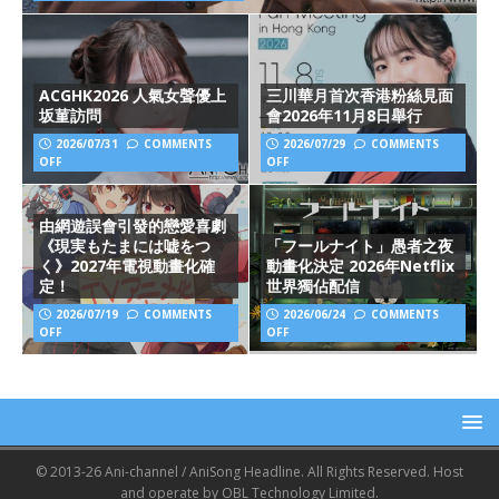
ACGHK2026 人氣女聲優上
三川華月首次香港粉絲見面
坂菫訪問
會2026年11月8日舉行
2026/07/31
COMMENTS
2026/07/29
COMMENTS
OFF
OFF
由網遊誤會引發的戀愛喜劇
《現実もたまには嘘をつ
「フールナイト」愚者之夜
く》2027年電視動畫化確
動畫化決定 2026年Netflix
定！
世界獨佔配信
2026/07/19
COMMENTS
2026/06/24
COMMENTS
OFF
OFF
© 2013-26 Ani-channel / AniSong Headline. All Rights Reserved. Host
and operate by OBL Technology Limited.