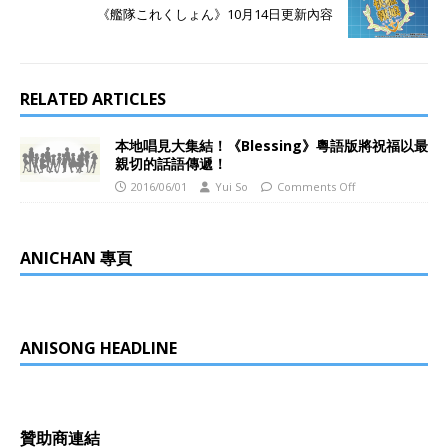
《艦隊これくしょん》10月14日更新內容
RELATED ARTICLES
本地唱見大集結！《Blessing》粵語版將祝福以最
親切的話語傳遞！
2016/06/01
Yui So
Comments Off
ANICHAN 專頁
ANISONG HEADLINE
贊助商連結