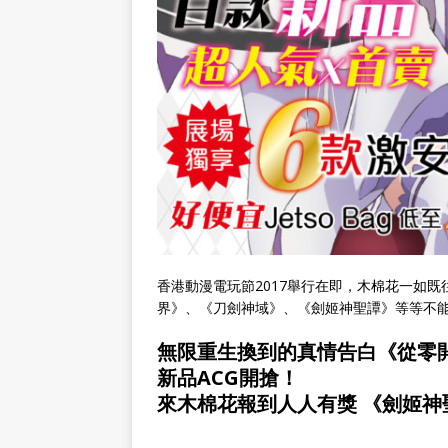
香港動漫電玩節2017舉行在即，木棉花一如
界》、《刀劍神域》、《劍姬神聖譚》等等不
無限重生換到的真情告白《從零
新品ACG開搶！
來木棉花報到人人有獎 《劍姬神