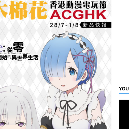
ta 凝夢祭 宮本彩希訪問
活動
ge 05 嘉賓訪問 JUNGO 大談DJ和舞台演出
活動
氣聲優 梶原岳人訪問
活動
YOU