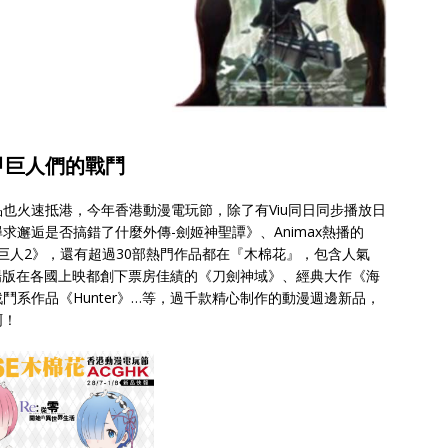
甲巨人們的戰鬥
也火速抵港，今年香港動漫電玩節，除了有Viu同日同步播放日
邂逅是否搞錯了什麼外傳-劍姬神聖譚》、Animax熱播的
的巨人2》，還有超過30部熱門作品都在『木棉花』，包含人氣
年劇場版在各國上映都創下票房佳績的《刀劍神域》、經典大作《海
系作品《Hunter》…等，過千款精心制作的動漫週邊新品，
啊！