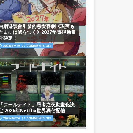
由網遊誤會引發的戀愛喜劇《現実も
たまには嘘をつく》2027年電視動畫
化確定！
2026/07/19
COMMENTS OFF
「フールナイト」愚者之夜動畫化決
定 2026年Netflix世界獨佔配信
2026/06/24
COMMENTS OFF