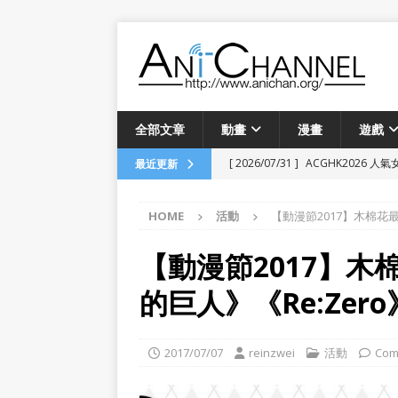
全部文章
動畫
漫畫
遊戲
[ 2026/07/31 ]
ACGHK2026 
最近更新
[ 2026/07/29 ]
三川華月首次香港粉
HOME
活動
【動漫節2017】木棉花
[ 2026/07/19 ]
由網遊誤會引發的戀
畫
【動漫節2017】
[ 2026/06/24 ]
「フールナイト」愚者
的巨人》《Re:Ze
[ 2026/04/13 ]
菅沼千紗 FanMeeti
[ 2026/03/03 ]
河森正治原創動畫
2017/07/07
reinzwei
活動
Com
[ 2025/12/28 ]
《瑠璃龍龍》動畫