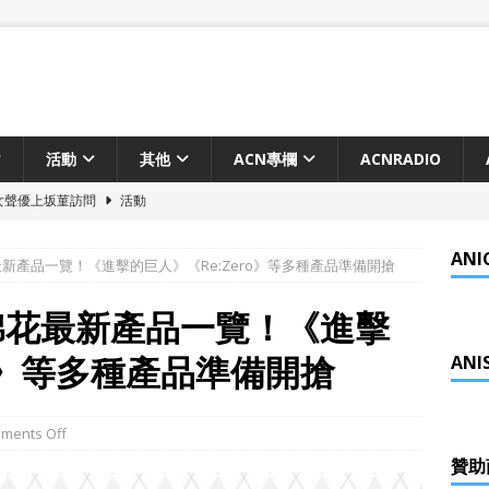
活動
其他
ACN專欄
ACNRADIO
人氣女聲優上坂菫訪問
活動
絲見面會2026年11月8日舉行
活動
ANI
最新產品一覽！《進擊的巨人》《Re:Zero》等多種產品準備開搶
愛喜劇《現実もたまには嘘をつく》2027年電視動畫化確定！
動
木棉花最新產品一覽！《進擊
之夜動畫化決定 2026年Netflix世界獨佔配信
動畫
ro》等多種產品準備開搶
ANI
ng in HongKong 5月10日舉辦
活動
電影《謎攻少女》 香港上映
動畫
ments Off
化決定！由京都動畫製作
動畫
贊助