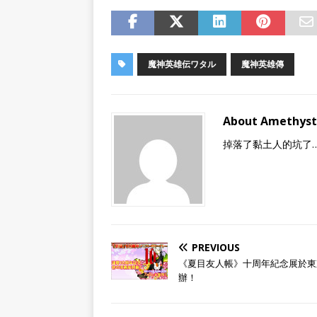
魔神英雄伝ワタル
魔神英雄傳
About Amethyst
掉落了黏土人的坑了
PREVIOUS
《夏目友人帳》十周年紀念展於東
辦！