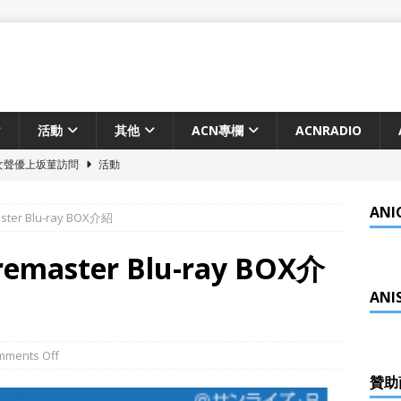
活動
其他
ACN專欄
ACNRADIO
人氣女聲優上坂菫訪問
活動
絲見面會2026年11月8日舉行
活動
ANI
愛喜劇《現実もたまには嘘をつく》2027年電視動畫化確定！
動
r Blu-ray BOX介紹
aster Blu-ray BOX介
之夜動畫化決定 2026年Netflix世界獨佔配信
動畫
ANI
ng in HongKong 5月10日舉辦
活動
電影《謎攻少女》 香港上映
動畫
mments Off
化決定！由京都動畫製作
動畫
贊助
ta 凝夢祭 宮本彩希訪問
活動