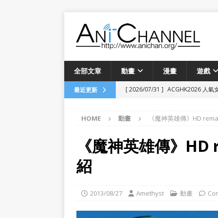
全部文章
動畫
漫畫
遊戲
[ 2026/07/31 ]
ACGHK2026 
最近更新
[ 2026/07/29 ]
三川華月首次香港粉
[ 2026/07/19 ]
由網遊誤會引發的戀
HOME
動畫
《魔神英雄傳》HD remaste
畫
《魔神英雄傳》HD rem
[ 2026/06/24 ]
「フールナイト」愚者
紹
[ 2026/04/13 ]
菅沼千紗 FanMeeti
[ 2026/03/03 ]
河森正治原創動畫
2013/08/27
Amethyst
動畫
Co
[ 2025/12/28 ]
《瑠璃龍龍》動畫
[ 2025/09/14 ]
Dreamer Fies