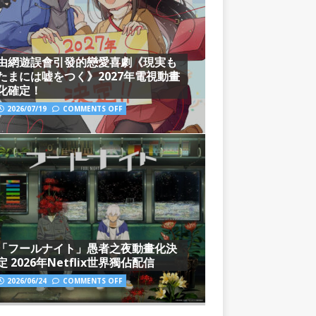
由網遊誤會引發的戀愛喜劇《現実も
たまには嘘をつく》2027年電視動畫
化確定！
2026/07/19
COMMENTS OFF
「フールナイト」愚者之夜動畫化決
定 2026年Netflix世界獨佔配信
2026/06/24
COMMENTS OFF