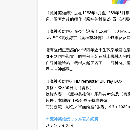
《魔神英雄傳》是在1988年4月至1989年
迎。跟著之後的續作《魔神英雄傳2》及《超魔
《魔神英雄傳》在今年迎來了25周年，現在它以Blu
ray BOX裏收錄了《魔神英雄傳》共45集及
擁有強烈正義感的小學四年級學生戰部飛雲在
引不到同學觀賞，他把勾玉裝在黏土機械人的
在龍神池給黏土機械人起了名字－－龍神丸。
界－－神部界…
《魔神英雄傳》HD remaster Blu-ray BOX
價格：38850日元（含稅）
收錄內容：《魔神英雄傳》系列共45集及《真魔
片長：本編約1196分鐘＋特典映像
商品規範：彩色／單面兩層9張碟／4:3＜1080p Hi
※魔神英雄伝ワタル官方網頁
©サンライズ‧R