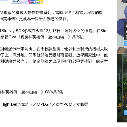
3月期間播放的機械人動作動畫系列，當時獲得了相當大程度的歡
神英雄傳》更成為一個千古難忘的傑作。
-ray BOX形式在今年12月18日回歸到各位的懷抱。在Blu-
及其續篇OVA《真魔神英雄傳－魔神山編－》共2集。
龍神池拾到一串勾玉。在學校課堂裏，他以黏土製成的機械人吸
脖子上，意外地，同學就開始受吸引而圍觀。放學回家途中，他
龍神池突然發光，一條金龍隨之出現並把戰部飛雲帶到一個異世
神英雄傳－魔神山編－》OVA共2集
gh-Definition＞／MPEG-4／線性PCM／立體聲