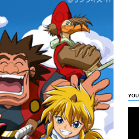
ge 05 嘉賓訪問 JUNGO 大談DJ和舞台演出
活動
氣聲優 梶原岳人訪問
活動
YOU