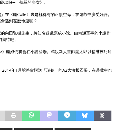
─艦Colle─ 鶴翼的少女》。
」在《艦Colle》裏是極稀有的正規空母，在遊戲中廣受好評。
裏會遇到甚麼命運呢？
記的內田弘樹先生，將知名遊戲寫成小說。由精通軍事的小說作
們期待吧。
lle》艦娘們將會在小說登場。精銳新人畫師魔太郎以精湛技巧所
ine》2014年1月號將會附送「瑞鶴」的A2大海報乙張，在遊戲中也