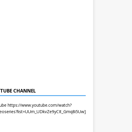
TUBE CHANNEL
tube https://www.youtube.com/watch?
deoseries?list=UUm_UDkvZe9yCIt_Gmq8i5Uw]