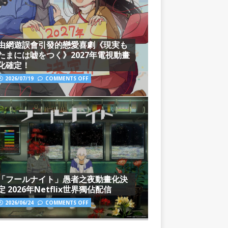
由網遊誤會引發的戀愛喜劇《現実も
たまには嘘をつく》2027年電視動畫
化確定！
2026/07/19
COMMENTS OFF
「フールナイト」愚者之夜動畫化決
定 2026年Netflix世界獨佔配信
2026/06/24
COMMENTS OFF