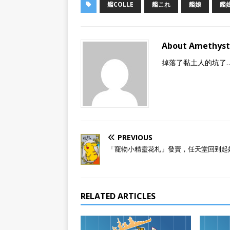
艦COLLE
艦これ
艦娘
艦
About Amethyst
掉落了黏土人的坑了
PREVIOUS
「寵物小精靈花札」發賣，任天堂回到起
RELATED ARTICLES