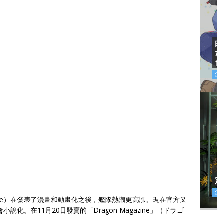
（艦Colle）在發表了漫畫和動畫化之後，艦隊熱潮更高漲。現在官方又
說化。在11月20日發賣的「Dragon Magazine」（ドラゴ