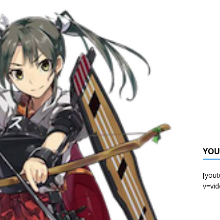
氣聲優 梶原岳人訪問
活動
人氣女聲優上坂菫訪問
活動
絲見面會2026年11月8日舉行
活動
YOU
[you
v=vi