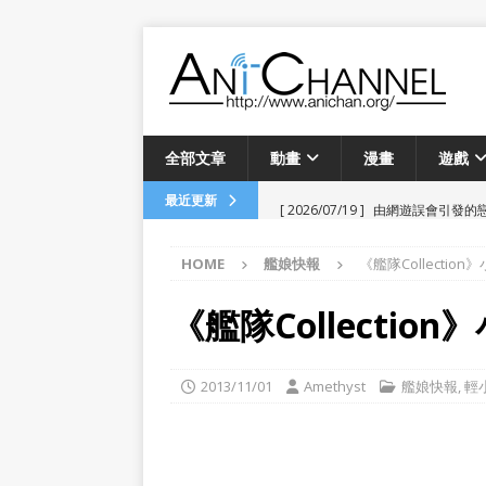
全部文章
動畫
漫畫
遊戲
[ 2026/07/19 ]
由網遊誤會引發的戀
最近更新
畫
HOME
艦娘快報
《艦隊Collectio
[ 2026/06/24 ]
「フールナイト」愚者
[ 2026/04/13 ]
菅沼千紗 FanMeeti
《艦隊Collectio
[ 2026/03/03 ]
河森正治原創動畫
[ 2025/12/28 ]
《瑠璃龍龍》動畫
2013/11/01
Amethyst
艦娘快報
,
輕
[ 2025/09/14 ]
Dreamer Fies
[ 2025/08/04 ]
Luminous Lod