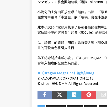
ンマガジン）將會開始連載《艦隊Collection 
小說化的主角由正規空母「瑞鶴」出演。「瑞鶴
在史實中稱為「幸運艦」的「瑞鶴」會在小說
此本小說的作家起用執筆了各種各樣的假想戰
家執筆小說內容將會引起各《艦Colle》的提督
以「瑞鶴」的姐姐「翔鶴」為首等各種《艦Co
畫的可愛角色將引人注目。
為了紀念開始連載小說，《Dragon Magaz
會加入相應的提督室裝飾品。
※《Dragon Magazine》編集部Blog
©KADOKAWA CORPORATION 2013
© since 1998 DMM All Rights Reserved.