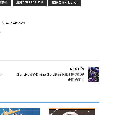
娘快報
艦隊COLLECTION
艦隊これくしょん
427 Articles
…
NEXT
始
GungHo新作Divine Gate開放下載！開跑活動
也開始了！