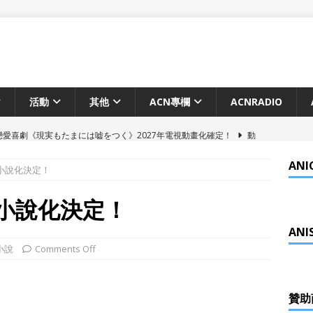
活動
其他
ACN專欄
ACNRADIO
愛喜劇《現実もたまには嘘をつく》2027年電視動畫化確定！
動
ANI
n》小說化決定！
之夜動畫化決定 2026年Netflix世界獨佔配信
動畫
ng in HongKong 5月10日舉辦
活動
n》小說化決定！
電影《謎攻少女》 香港上映
動畫
ANI
化決定！由京都動畫製作
動畫
小說
Comments Off
ta 凝夢祭 宮本彩希訪問
活動
ge 05 嘉賓訪問 JUNGO 大談DJ和舞台演出
活動
贊助