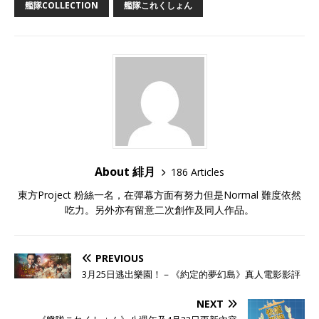
艦隊COLLECTION
艦隊これくしょん
About 緋月
186 Articles
東方Project 粉絲一名，在彈幕方面有努力但是Normal 難度依然
吃力。另外亦有留意二次創作及同人作品。
PREVIOUS
3月25日逃出樂園！－《約定的夢幻島》真人電影影評
NEXT