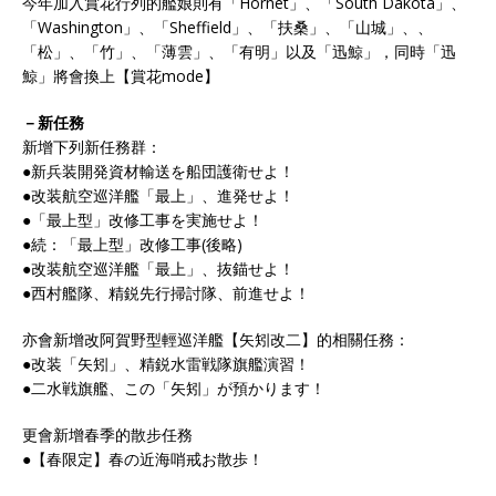
今年加入賞花行列的艦娘則有「Hornet」、「South Dakota」、
「Washington」、「Sheffield」、「扶桑」、「山城」、、
「松」、「竹」、「薄雲」、「有明」以及「迅鯨」，同時「迅
鯨」將會換上【賞花mode】
－新任務
新增下列新任務群：
●新兵装開発資材輸送を船団護衛せよ！
●改装航空巡洋艦「最上」、進発せよ！
●「最上型」改修工事を実施せよ！
●続：「最上型」改修工事(後略)
●改装航空巡洋艦「最上」、抜錨せよ！
●西村艦隊、精鋭先行掃討隊、前進せよ！
亦會新增改阿賀野型輕巡洋艦【矢矧改二】的相關任務：
●改装「矢矧」、精鋭水雷戦隊旗艦演習！
●二水戦旗艦、この「矢矧」が預かります！
更會新增春季的散步任務
●【春限定】春の近海哨戒お散歩！