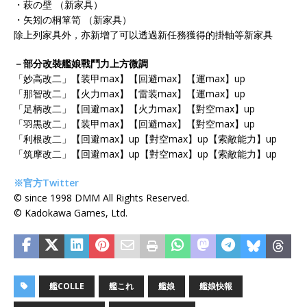
・萩の壁 （新家具）
・矢矧の桐箪笥 （新家具）
除上列家具外，亦新增了可以透過新任務獲得的掛軸等新家具
－部分改裝艦娘戰鬥力上方微調
「妙高改二」【装甲max】【回避max】【運max】up
「那智改二」【火力max】【雷装max】【運max】up
「足柄改二」【回避max】【火力max】【對空max】up
「羽黒改二」【装甲max】【回避max】【對空max】up
「利根改二」【回避max】up【對空max】up【索敵能力】up
「筑摩改二」【回避max】up【對空max】up【索敵能力】up
※官方Twitter
© since 1998 DMM All Rights Reserved.
© Kadokawa Games, Ltd.
艦COLLE
艦これ
艦娘
艦娘快報