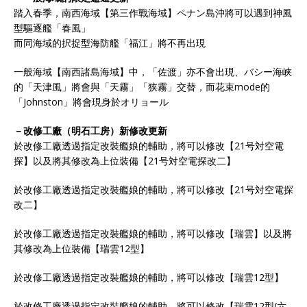
踏入春季，南西海域【第三作戰海域】ペナン島沖將可以遇到神風
型驅逐艦「春風」
而同海域的択捉型海防艦「福江」將不再出現
一般海域【南西諸島海域】中，「佐渡」亦不會出現、バシー海峡
的「天津風」將會與「天霧」「狭霧」交替，而花束mode的
「Johnston」將會現身於オリョール
－改修工廠（明石工房）新修改更新
於改修工廠透過指定改裝艦娘的輔助，將可以修改【21号対空電
探】以及將其修改為上位裝備【21号対空電探改二】
於改修工廠透過指定改裝艦娘的輔助，將可以修改【21号対空電探
改二】
於改修工廠透過指定改裝艦娘的輔助，將可以修改【瑞雲】以及將
其修改為上位裝備【瑞雲12型】
於改修工廠透過指定改裝艦娘的輔助，將可以修改【瑞雲12型】
於改修工廠透過指定改裝艦娘的輔助，將可以修改【瑞雲12型(六