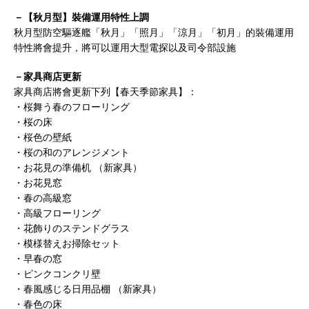
－【秋月型】裝備運用特性上調
秋月型防空驅逐艦「秋月」「照月」「涼月」「初月」的裝備運用
特性將會提升，將可以運用大型電探以及司令部設施
－家具商店更新
家具商店將會更新下列【春天季節家具】：
・桜舞う春のフローリング
・桜の床
・桜色の壁紙
・桜の和のアレンジメント
・お花見の準備机 （新家具）
・お花見窓
・春の高級窓
・高級フローリング
・花飾りのステンドグラス
・模様替えお掃除セット
・早春の窓
・ピンクコンクリ壁
・春風感じる日用品棚 （新家具）
・春色の床