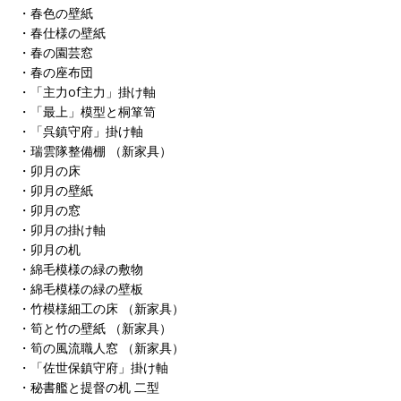
・春色の壁紙
・春仕様の壁紙
・春の園芸窓
・春の座布団
・「主力of主力」掛け軸
・「最上」模型と桐箪笥
・「呉鎮守府」掛け軸
・瑞雲隊整備棚 （新家具）
・卯月の床
・卯月の壁紙
・卯月の窓
・卯月の掛け軸
・卯月の机
・綿毛模様の緑の敷物
・綿毛模様の緑の壁板
・竹模様細工の床 （新家具）
・筍と竹の壁紙 （新家具）
・筍の風流職人窓 （新家具）
・「佐世保鎮守府」掛け軸
・秘書艦と提督の机 二型