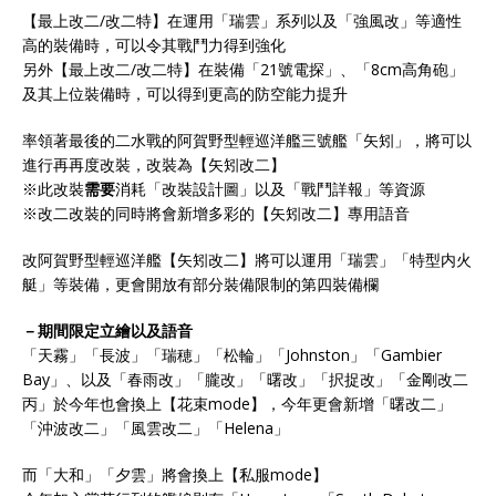
【最上改二/改二特】在運用「瑞雲」系列以及「強風改」等適性
高的裝備時，可以令其戰鬥力得到強化
另外【最上改二/改二特】在裝備「21號電探」、「8cm高角砲」
及其上位裝備時，可以得到更高的防空能力提升
率領著最後的二水戰的阿賀野型輕巡洋艦三號艦「矢矧」，將可以
進行再再度改裝，改裝為【矢矧改二】
※此改裝
需要
消耗「改裝設計圖」以及「戰鬥詳報」等資源
※改二改裝的同時將會新增多彩的【矢矧改二】專用語音
改阿賀野型輕巡洋艦【矢矧改二】將可以運用「瑞雲」「特型内火
艇」等裝備，更會開放有部分裝備限制的第四裝備欄
－期間限定立繪以及語音
「天霧」「長波」「瑞穂」「松輪」「Johnston」「Gambier
Bay」、以及「春雨改」「朧改」「曙改」「択捉改」「金剛改二
丙」於今年也會換上【花束mode】，今年更會新增「曙改二」
「沖波改二」「風雲改二」「Helena」
而「大和」「夕雲」將會換上【私服mode】