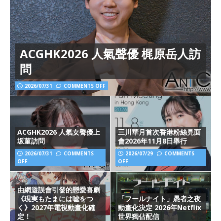
ACGHK2026 人氣聲優 梶原岳人訪
問
2026/07/31
COMMENTS OFF
ACGHK2026 人氣女聲優上
三川華月首次香港粉絲見面
坂菫訪問
會2026年11月8日舉行
2026/07/31
COMMENTS
2026/07/29
COMMENTS
OFF
OFF
由網遊誤會引發的戀愛喜劇
《現実もたまには嘘をつ
「フールナイト」愚者之夜
く》2027年電視動畫化確
動畫化決定 2026年Netflix
定！
世界獨佔配信