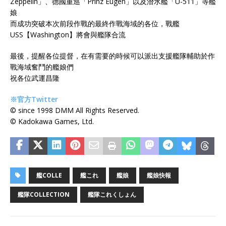
Zeppelin」、德國重巡「Prinz Eugen」以及潛水艦「U-511」等艦
娘
而成功突破本次前段作戰的最終作戰海域的各位，戰艦
USS【Washington】將會與艦隊合流
最後，提醒各位提督，在有需要的時候可以派出支援艦隊輔助於作
戰海域奮鬥的艦娘們
祝各位武運昌隆
※官方Twitter
© since 1998 DMM All Rights Reserved.
© Kadokawa Games, Ltd.
艦COLLE
艦これ
艦娘
艦娘快報
艦隊COLLECTION
艦隊これくしょん