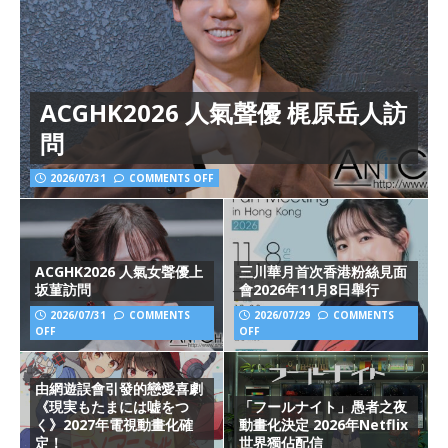
ACGHK2026 人氣聲優 梶原岳人訪
問
2026/07/31
COMMENTS OFF
ACGHK2026 人氣女聲優上
三川華月首次香港粉絲見面
坂菫訪問
會2026年11月8日舉行
2026/07/31
COMMENTS
2026/07/29
COMMENTS
OFF
OFF
由網遊誤會引發的戀愛喜劇
《現実もたまには嘘をつ
「フールナイト」愚者之夜
く》2027年電視動畫化確
動畫化決定 2026年Netflix
定！
世界獨佔配信