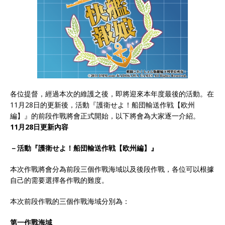
各位提督，經過本次的維護之後，即將迎來本年度最後的活動。在
11月28日的更新後，活動『護衛せよ！船団輸送作戦【欧州
編】』的前段作戰將會正式開始，以下將會為大家逐一介紹。
11月28日更新內容
－活動『護衛せよ！船団輸送作戦【欧州編】』
本次作戰將會分為前段三個作戰海域以及後段作戰，各位可以根據
自己的需要選擇各作戰的難度。
本次前段作戰的三個作戰海域分別為：
第一作戰海域