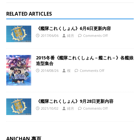
RELATED ARTICLES
《艦隊これくしょん》6月6日更新內容
2017/06/06
緋月
Comments Off
2015冬番《艦隊これくしょん－艦これ－》各艦娘
造型集合
2014/08/26
桜
Comments Off
《艦隊これくしょん》9月28日更新內容
2021/10/02
緋月
Comments Off
ANICHAN 專頁