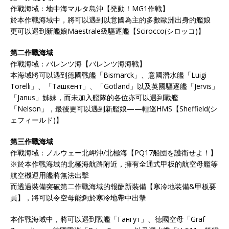
作戰海域：地中海マルタ島沖【発動！MG1作戦】
於本作戰海域中，將可以遇到以意國為主的多數歐洲出身的艦娘
更可以遇到新艦娘Maestrale級驅逐艦【Scirocco(シロッコ)】
第二作戰海域
作戰海域：バレンツ海【バレンツ海海戦】
本海域將可以遇到德國戰艦「Bismarck」、意國潛水艦「Luigi
Torelli」、「Ташкент」、「Gotland」以及英國驅逐艦「Jervis」
「Janus」姊妹，而未加入艦隊的各位亦可以遇到戰艦
「Nelson」，最後更可以遇到新艦娘——輕巡HMS【Sheffield(シ
ェフィールド)】
第三作戰海域
作戰海域：ノルウェー北岬沖/北極海【PQ17船団を護衛せよ！】
※於本作戰海域的北極海航路附近，擁有全通式甲板的航空母艦等
航空機運用艦將無法出擊
而透過裝備突破第二作戰海域的報酬新裝備【寒冷地装備&甲板要
員】，將可以令空母能夠於寒冷地帶中出擊
本作戰海域中，將可以遇到戰艦「Гангут」、德國空母「Graf