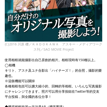
(C)2016 川原 礫／ＫＡＤＯＫＡＷＡ アスキー・メディアワーク
ス刊／SAO MOVIE Project
使用相框就能攝影出自己原創的相片。相框現時有150種以上。
◯相機
キリト、アスナ及ユナ合影出「ハイチーズ！」的合照，攝影的樂
趣也。
※這個機能可以關掉
各種相框包括可以擴大縮小的、回轉的等相框。いろんな写真撮影
にチャレンジできます。照片可以用分享按鈕在Twitter等的交友
平台投稿，與全國的各位分享！
◆獲得相框的另一方法是AR（擴張實境）