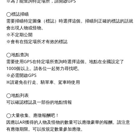
※為了能查詢特定場所，請開啟GPS
◯標誌掃瞄
需要掃瞄特定圖像（標誌）時選擇這個。掃瞄到正確的標誌的話就
會出現人物或怪物。
※不定期公開
※會有在指定場所才有效的標誌
◯地點查詢
需要使用GPS在特定場所查詢時選擇這個。地點在全國設定了
1000個以上。請各位一起努力尋找吧。
※必需開啟GPS
※請避免在行走、騎單車、駕車時使用
◯地點列表
可以確認標誌及一部份的地點情報
◯大量收集、應徵報酬吧！
因應以AR獲得的人物及怪物的數量可以應徵豪華的報酬。請注意
有應徵期限。可以按規定數量參加應徵。