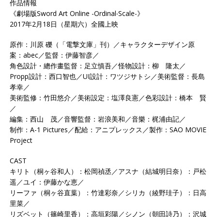
作品情報
《劇場版Sword Art Online -Ordinal‧Scale-》
2017年2月18日（星期六）全國上映
原作：川原 礫（「電撃文庫」刊）／キャラクターデザイン原
案：abec／監督：伊藤智彦／
角色設計・總作畫監督：足立慎吾／怪物設計：柳 隆太／
Propp設計：西口智也／UI設計：ワツジサトシ／美術監督：長島
孝幸／
美術監修：竹田悠介／美術設定：塩澤良憲／色彩設計：橋本 賢
／
編集：西山 茂／音響監督：岩浪美和／音樂：梶浦由記／
制作：A-1 Pictures／配給：アニプレックス／製作：SAO MOVIE
Project
CAST
キリト（桐ヶ谷和人）：松岡禎丞／アスナ（結城明日奈）：戸松
遥／ユイ：伊藤かな恵／
リーファ（桐ヶ谷直葉）：竹達彩奈／シリカ（綾野珪子）：日高
里菜／
リズベット（篠崎里香）：高垣彩陽／シノン（朝田詩乃）：沢城