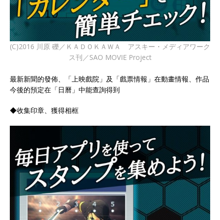
(C)2016 川原 礫／ＫＡＤＯＫＡＷＡ アスキー・メディアワーク
ス刊／SAO MOVIE Project
最新新聞的發佈、「上映戲院」及「戲票情報」在動畫情報、作品
今後的預定在「日曆」中能查詢得到
◆收集印章、獲得相框