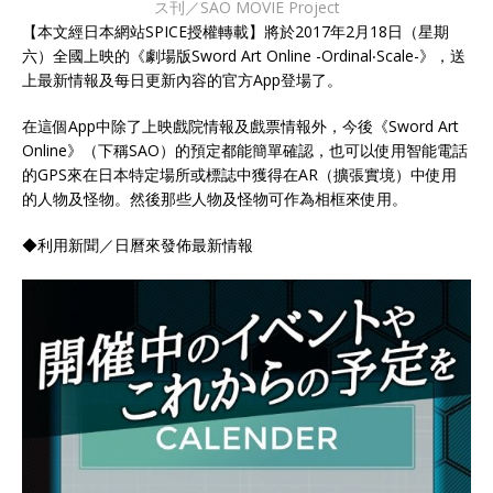
ス刊／SAO MOVIE Project
【本文經日本網站SPICE授權轉載】將於2017年2月18日（星期
六）全國上映的《劇場版Sword Art Online -Ordinal‧Scale-》，送
上最新情報及每日更新內容的官方App登場了。
在這個App中除了上映戲院情報及戲票情報外，今後《Sword Art
Online》（下稱SAO）的預定都能簡單確認，也可以使用智能電話
的GPS來在日本特定場所或標誌中獲得在AR（擴張實境）中使用
的人物及怪物。然後那些人物及怪物可作為相框來使用。
◆利用新聞／日曆來發佈最新情報