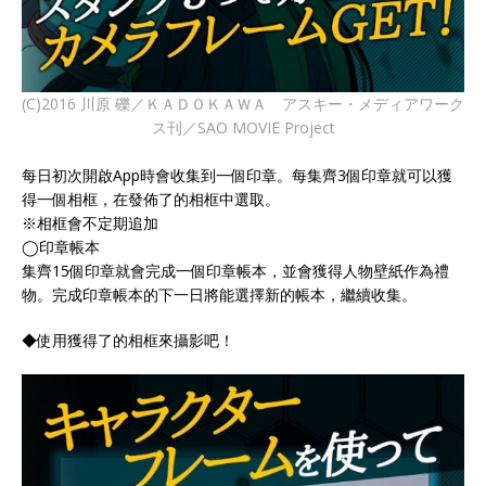
(C)2016 川原 礫／ＫＡＤＯＫＡＷＡ アスキー・メディアワーク
ス刊／SAO MOVIE Project
每日初次開啟App時會收集到一個印章。每集齊3個印章就可以獲
得一個相框，在發佈了的相框中選取。
※相框會不定期追加
◯印章帳本
集齊15個印章就會完成一個印章帳本，並會獲得人物壁紙作為禮
物。完成印章帳本的下一日將能選擇新的帳本，繼續收集。
◆使用獲得了的相框來攝影吧！