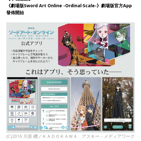
《劇場版Sword Art Online -Ordinal‧Scale-》劇場版官方App
發佈開始
(C)2016 川原 礫／ＫＡＤＯＫＡＷＡ アスキー・メディアワーク