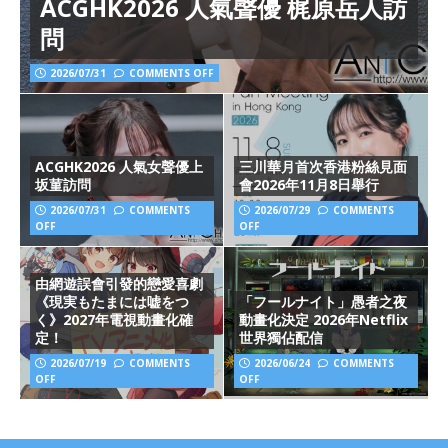
ACGHK2026 人氣聲優 梶原岳人訪
問
2026/07/31
COMMENTS OFF
ACGHK2026 人氣女聲優上
三川華月首次香港粉絲見面
坂菫訪問
會2026年11月8日舉行
2026/07/31
COMMENTS
2026/07/29
COMMENTS
OFF
OFF
由網遊誤會引發的戀愛喜劇
《現実もたまには嘘をつ
「フールナイト」愚者之夜
く》2027年電視動畫化確
動畫化決定 2026年Netflix
定！
世界獨佔配信
2026/07/19
COMMENTS
2026/06/24
COMMENTS
OFF
OFF