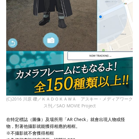
(C)2016 川原 礫／ＫＡＤＯＫＡＷＡ アスキー・メディアワーク
ス刊／SAO MOVIE Project
在特定標誌（圖像）及場所用「AR Check」就會出現人物或怪
物，對著他攝影就能獲得相應的相框。
※不攝影就不會獲得相框