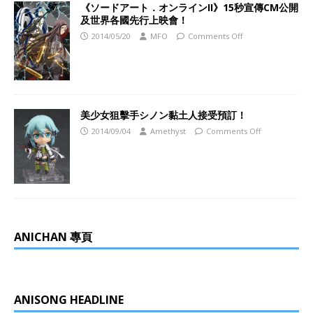
《ソードアート．オンラインII》15秒宣傳CM公開
及世界各國先行上映會！
2014/05/20
MFO
Comments Off
美少女狙擊手シノン黏土人接受預訂！
2014/09/04
Amethyst
Comments Off
ANICHAN 專頁
ANISONG HEADLINE